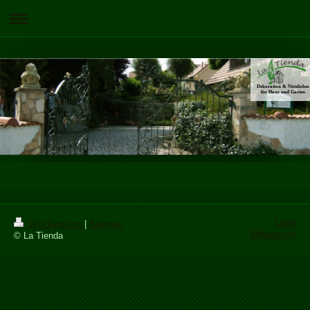
Dekoration & Nützliches
für Haus und Garten
Login
Druckversion
|
Sitemap
Webansicht
© La Tienda